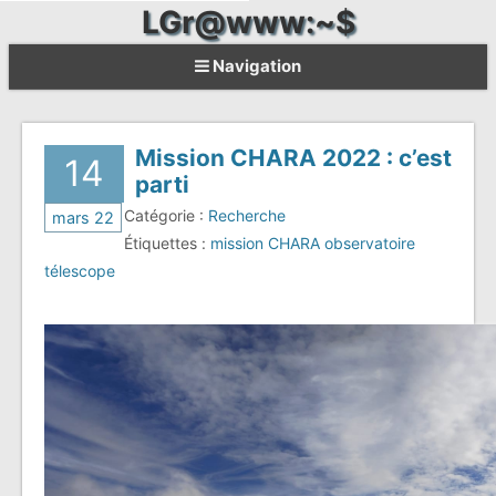
LGr@www:~$
Navigation
Mission CHARA 2022 : c’est
14
parti
Catégorie :
Recherche
mars 22
Étiquettes :
mission
CHARA
observatoire
télescope