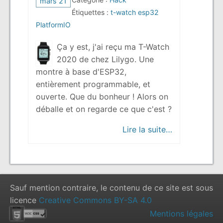
mars 21
Étiquettes :
t-watch
esp32
PlatformIO
Ça y est, j'ai reçu ma T-Watch
2020 de chez Lilygo. Une
montre à base d'ESP32,
entièrement programmable, et
ouverte. Que du bonheur ! Alors on
déballe et on regarde ce que c'est ?
« T-Watch 202
Lire la suite…
Sauf mention contraire, le contenu de ce site est sous
licence
Creative Commons BY-SA 4.0
Mentions légales